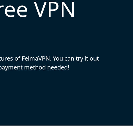
free VPN
eatures of FeimaVPN. You can try it out
o payment method needed!