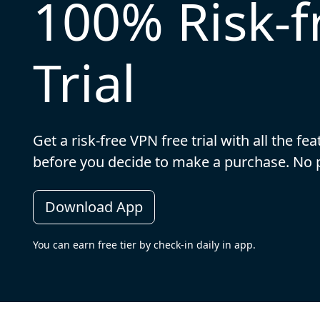
100% Risk-
Trial
Get a risk-free VPN free trial with all the f
before you decide to make a purchase. N
Download App
You can earn free tier by check-in daily in app.