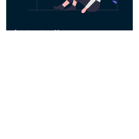
永久免费使用
现在下载飞马加速器，每日签到即可获得免
费时长，快去体验科学上网吧！
下载App